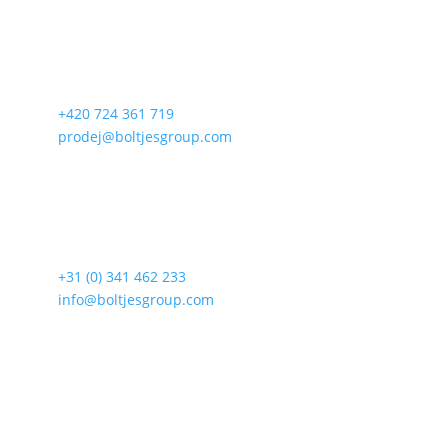
Boltjes International

Lhota 376, Červený Kostelec
Česká republika
T:
+420 724 361 719
E:
prodej@boltjesgroup.com
Boltjes Serial Production bv

Gotlandstraat 38, 7418 AX, Deventer
Nizozemsko
T:
+31 (0) 341 462 233
E:
info@boltjesgroup.com