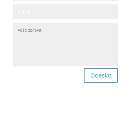
Odeslat
Boltjes International

Lhota 376, Červený Kostelec
Česká republika
T:
+420 724 361 719
E:
prodej@boltjesgroup.com