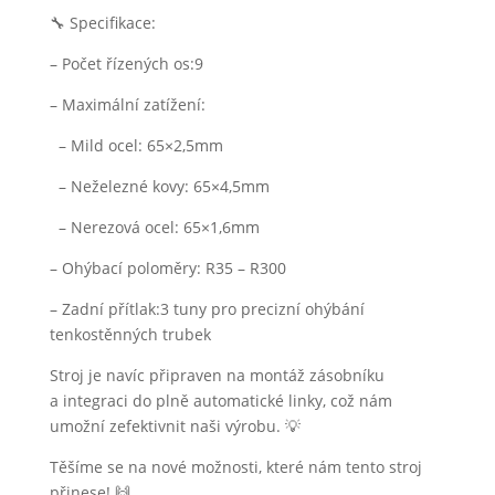
🔧 Specifikace:
– Počet řízených os:9
– Maximální zatížení:
– Mild ocel: 65×2,5mm
– Neželezné kovy: 65×4,5mm
– Nerezová ocel: 65×1,6mm
– Ohýbací poloměry: R35 – R300
– Zadní přítlak:3 tuny pro precizní ohýbání
tenkostěnných trubek
Stroj je navíc připraven na montáž zásobníku
a integraci do plně automatické linky, což nám
umožní zefektivnit naši výrobu. 💡
Těšíme se na nové možnosti, které nám tento stroj
přinese! 🙌