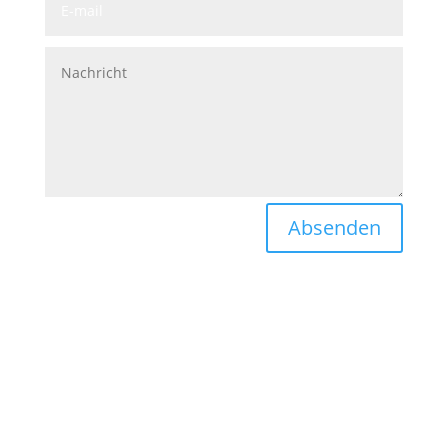
Absenden
Boltjes International

Lhota 376, Červený Kostelec
Tschechische Republik
T:
+420 724 361 719
E:
prodej@boltjesgroup.com